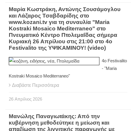
Μαρία Κωστράκη, Αντώνης Σουσάμογλου
και Λάζαρος Τσαβδαρίδης στο
www.kozani.tv για τη συναυλία "Maria
Kostraki Mosaico Mediterraneo" στο
Πνευματικό Κέντρο Πτολεμαΐδας σήμερα
Κυριακή 26 Απρίλιου στις 21:00 στο 4ο
Festivalito της ΥΨΙΚΑΜΙΝΟΥ! (video)
4ο Festivalito
- "Maria
Kostraki Mosaico Mediterraneo"
Διαβάστε Περισσότερα
26
Απρίλιος
2026
Μανώλης Παναγιωτάκης: Από την
κυβέρνηση μεθοδεύτηκε η μείωση και
απαξίωση της λιγνιτικής παραγωγής με