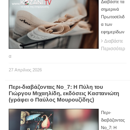
Διαβάστε τα
σημερινά
Πρωτοσέλιδ
α των
εφημερίδων
Διαβάστε
Περισσότερ
α
27
Απρίλιος
2026
Περι-διαβάζοντας Νο_7: Η Πύλη του
Γιώργου Μιχαηλίδη, εκδόσεις Καστανιώτη
(γράφει ο Παύλος Μουρουζίδης)
Περι-
διαβάζοντας
Νο_7: Η