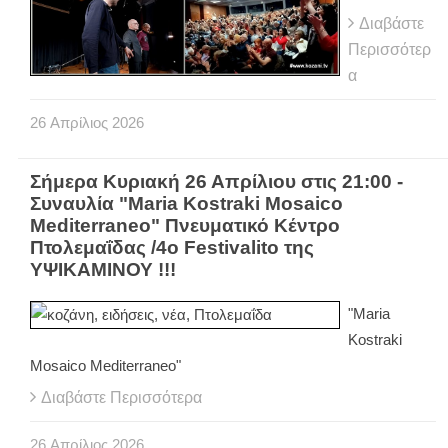
Διαβάστε
Περισσότερ
α
26
Απρίλιος
2026
Σήμερα Κυριακή 26 Απρίλιου στις 21:00 -
Συναυλία "Maria Kostraki Mosaico
Mediterraneo" Πνευματικό Κέντρο
Πτολεμαΐδας /4ο Festivalito της
ΥΨΙΚΑΜΙΝΟΥ !!!
"Maria
Kostraki
Mosaico Mediterraneo"
Διαβάστε Περισσότερα
26
Απρίλιος
2026