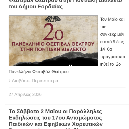
Φεστιβάλ Θεάτρου στην Ποντιακή Διάλεκτο
του Δήμου Εορδαίας
Τον Μάϊο και
πιο
συγκεκριμέν
α από 9 έως
14 θα
πραγματοπο
ιηθεί το 2ο
Πανελλήνιο Φεστιβάλ Θεάτρου
Διαβάστε Περισσότερα
27
Απρίλιος
2026
Το Σάββατο 2 Μαΐου οι Παράλληλες
Εκδηλώσεις του 17ου Ανταμώματος
Παιδικών και Εφηβικών Χορευτικών