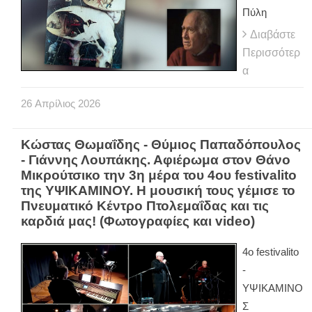
Πύλη
Διαβάστε
Περισσότερ
α
26
Απρίλιος
2026
Κώστας Θωμαΐδης - Θύμιος Παπαδόπουλος
- Γιάννης Λουπάκης. Αφιέρωμα στον Θάνο
Μικρούτσικο την 3η μέρα του 4ου festivalito
της ΥΨΙΚΑΜΙΝΟΥ. Η μουσική τους γέμισε το
Πνευματικό Κέντρο Πτολεμαΐδας και τις
καρδιά μας! (Φωτογραφίες και video)
4ο festivalito
-
ΥΨΙΚΑΜΙΝΟ
Σ