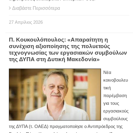
Διαβάστε Περισσότερα
27
Απρίλιος
2026
Π. Κουκουλόπουλος: «Απαραίτητη η
συνέχιση αξιοποίησης της πολυετούς
τεχνογνωσίας των εργασιακών συμβούλων
της ΔΥΠΑ στη Δυτική Μακεδονία»
Νέα
κοινοβουλευ
τική
παρέμβαση
για τους
εργασιακούς
συμβούλους
της ΔΥΠΑ (τ. ΟΑΕΔ) πραγματοποίησε ο Αντιπρόεδρος της