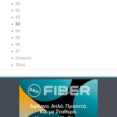
60
61
62
63
64
65
66
67
Επόμενο
Τέλος