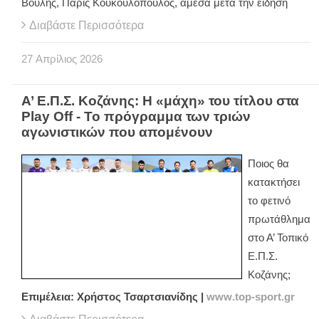
Βουλής, Πάρις Κουκουλόπουλος, άμεσα μετά την είδηση
Διαβάστε Περισσότερα
27
Απρίλιος
2026
Α’ Ε.Π.Σ. Κοζάνης: Η «μάχη» του τίτλου στα
Play Off - Το πρόγραμμα των τριών
αγωνιστικών που απομένουν
Ποιος θα
κατακτήσει
το φετινό
πρωτάθλημα
στο Α’ Τοπικό
Ε.Π.Σ.
Κοζάνης;
Επιμέλεια: Χρήστος Τσαρτσιανίδης |
www
.
top
-
sport
.
gr