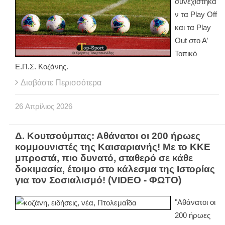
συνεχίστηκα
ν τα
Play
Off
και τα
Play
Out
στο Α’
Τοπικό
Ε.Π.Σ. Κοζάνης.
Διαβάστε Περισσότερα
26
Απρίλιος
2026
Δ. Κουτσούμπας: Αθάνατοι οι 200 ήρωες
κομμουνιστές της Καισαριανής! Με το ΚΚΕ
μπροστά, πιο δυνατό, σταθερό σε κάθε
δοκιμασία, έτοιμο στο κάλεσμα της Ιστορίας
για τον Σοσιαλισμό! (VIDEO - ΦΩΤΟ)
"Αθάνατοι οι
200 ήρωες