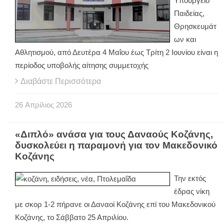
Υπουργείο
Παιδείας,
Θρησκευμάτ
ων και
Αθλητισμού, από Δευτέρα 4 Μαΐου έως Τρίτη 2 Ιουνίου είναι η
περίοδος υποβολής αίτησης συμμετοχής
Διαβάστε Περισσότερα
26
Απρίλιος
2026
«Διπλό» ανάσα για τους Δαναούς Κοζάνης,
δυσκολεύει η παραμονή για τον Μακεδονικό
Κοζάνης
Την εκτός
έδρας νίκη
με σκορ 1-2 πήρανε οι Δαναοί Κοζάνης επί του Μακεδονικού
Κοζάνης, το Σάββατο 25 Απριλίου.