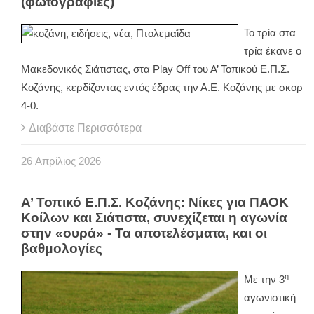
(φωτογραφίες)
Το τρία στα
τρία έκανε ο
Μακεδονικός Σιάτιστας, στα
Play
Off
του Α’ Τοπικού Ε.Π.Σ.
Κοζάνης, κερδίζοντας εντός έδρας την Α.Ε. Κοζάνης με σκορ
4-0.
Διαβάστε Περισσότερα
26
Απρίλιος
2026
Α’ Τοπικό Ε.Π.Σ. Κοζάνης: Νίκες για ΠΑΟΚ
Κοίλων και Σιάτιστα, συνεχίζεται η αγωνία
στην «ουρά» - Τα αποτελέσματα, και οι
βαθμολογίες
η
Με την 3
αγωνιστική