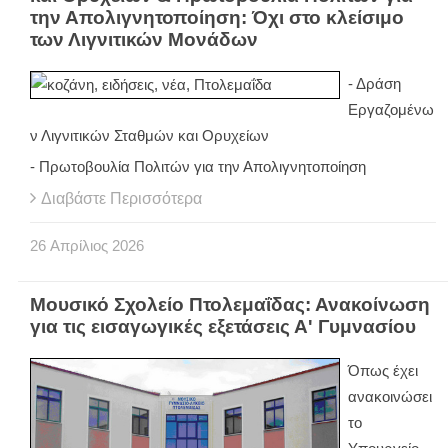
την Απολιγνητοποίηση: Όχι στο κλείσιμο
των Λιγνιτικών Μονάδων
- Δράση
Εργαζομένω
ν Λιγνιτικών Σταθμών και Ορυχείων
- Πρωτοβουλία Πολιτών για την Απολιγνητοποίηση
Διαβάστε Περισσότερα
26
Απρίλιος
2026
Μουσικό Σχολείο Πτολεμαΐδας: Ανακοίνωση
για τις εισαγωγικές εξετάσεις Α' Γυμνασίου
Όπως έχει
ανακοινώσει
το