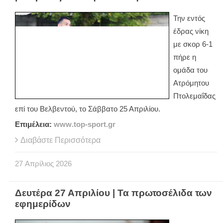
Την εντός
έδρας νίκη
με σκορ 6-1
πήρε η
ομάδα του
Ατρόμητου
Πτολεμαΐδας
επί του Βελβεντού, το Σάββατο 25 Απριλίου.
Επιμέλεια:
www
.
top
-
sport
.
gr
Διαβάστε Περισσότερα
27
Απρίλιος
2026
Δευτέρα 27 Απριλίου | Τα πρωτοσέλιδα των
εφημερίδων