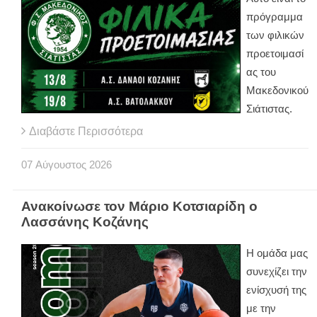
πρόγραμμα
των φιλικών
προετοιμασί
ας του
Μακεδονικού
Σιάτιστας.
Διαβάστε Περισσότερα
07
Αύγουστος
2026
Ανακοίνωσε τον Μάριο Κοτσιαρίδη ο
Λασσάνης Κοζάνης
Η ομάδα μας
συνεχίζει την
ενίσχυσή της
με την