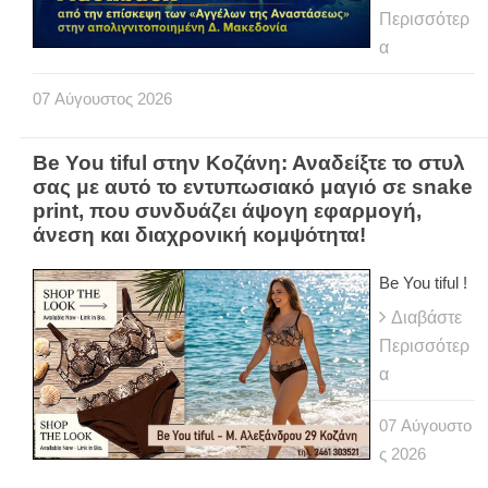
Περισσότερ
α
07
Αύγουστος
2026
Be You tiful στην Κοζάνη: Αναδείξτε το στυλ
σας με αυτό το εντυπωσιακό μαγιό σε snake
print, που συνδυάζει άψογη εφαρμογή,
άνεση και διαχρονική κομψότητα!
Be You tiful !
Διαβάστε
Περισσότερ
α
07
Αύγουστο
ς
2026