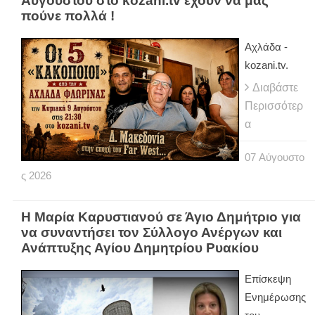
Αυγούστου στο kozani.tv έχουν να μας
πούνε πολλά !
Αχλάδα -
kozani.tv.
Διαβάστε
Περισσότερ
α
07
Αύγουστο
ς
2026
Η Μαρία Καρυστιανού σε Άγιο Δημήτριο για
να συναντήσει τον Σύλλογο Ανέργων και
Ανάπτυξης Αγίου Δημητρίου Ρυακίου
Επίσκεψη
Ενημέρωσης