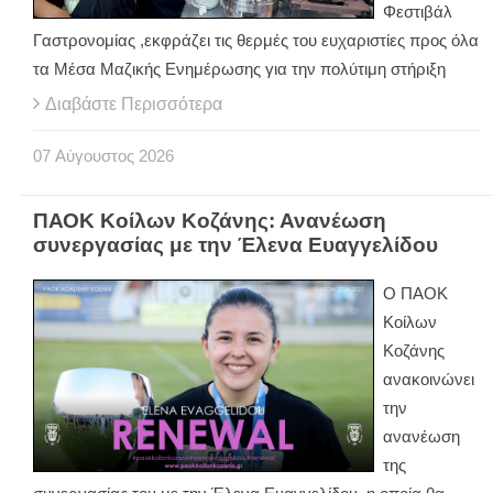
Φεστιβάλ
Γαστρονομίας ,εκφράζει τις θερμές του ευχαριστίες προς όλα
τα Μέσα Μαζικής Ενημέρωσης για την πολύτιμη στήριξη
Διαβάστε Περισσότερα
07
Αύγουστος
2026
ΠΑΟΚ Κοίλων Κοζάνης: Ανανέωση
συνεργασίας με την Έλενα Ευαγγελίδου
Ο ΠΑΟΚ
Κοίλων
Κοζάνης
ανακοινώνει
την
ανανέωση
της