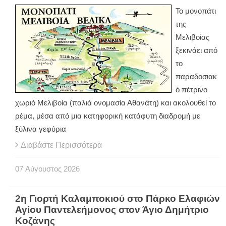
Το μονοπάτι
της
Μελιβοίας
ξεκινάει από
το
παραδοσιακ
ό πέτρινο
χωριό Μελιβοία (παλιά ονομασία Αθανάτη) και ακολουθεί το
ρέμα, μέσα από μια κατηφορική κατάφυτη διαδρομή με
ξύλινα γεφύρια
Διαβάστε Περισσότερα
07
Αύγουστος
2026
2η Γιορτή Καλαμποκιού στο Πάρκο Ελαφιών
Αγίου Παντελεήμονος στον Άγιο Δημήτριο
Κοζάνης