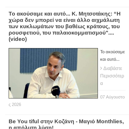
Το ακούσαμε και αυτό... Κ. Μητσοτάκης: “Η
χώρα δεν μπορεί να είναι άλλο αιχμάλωτη
των κυκλωμάτων του βαθέως κράτους, του
ρουσφετιού, του παλαιοκομματισμού"....
(video)
Το ακούσαμε
και αυτό...
Διαβάστε
Περισσότερ
α
07
Αύγουστο
ς
2026
Be You tiful στην Κοζάνη - Μαγιό Monthlies,
η απόλυτη λύση!