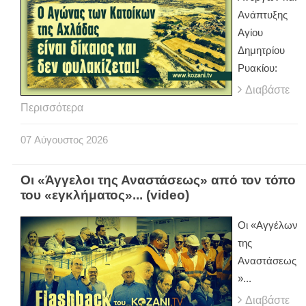
Ανάπτυξης
Αγίου
Δημητρίου
Ρυακίου:
Διαβάστε
Περισσότερα
07
Αύγουστος
2026
Οι «Άγγελοι της Αναστάσεως» από τον τόπο
του «εγκλήματος»... (video)
Οι «Αγγέλων
της
Αναστάσεως
»...
Διαβάστε