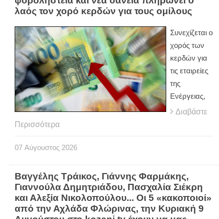
φοροληστεία και νέα δάνεια πληρώνει ο
λαός τον χορό κερδών για τους ομίλους
Συνεχίζεται ο
χορός των
κερδών για
τις εταιρείες
της
Ενέργειας,
Διαβάστε
Περισσότερα
07
Αύγουστος
2026
Βαγγέλης Τράικος, Γιάννης Φαρμάκης,
Γιαννούλα Δημητριάδου, Πασχαλία Σιέκρη
και Αλεξία Νικολοπούλου... Οι 5 «κακοποιοί»
από την Αχλάδα Φλώρινας, την Κυριακή 9