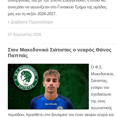
συνεργασίας του με την Έλενα Ευαγγελίδου, η οποία θα
συνεχίσει να αγωνίζεται στο Γυναικείο Τμήμα της ομάδας
μας και τη σεζόν 2026-2027.
Διαβάστε Περισσότερα
07
Αύγουστος
2026
Στον Μακεδονικό Σιάτιστας ο νεαρός Θάνος
Παππάς
Ο Φ.Σ.
Μακεδονικός
Σιάτιστας,
ενόψει του
σχεδιασμού
της νέας
αγωνιστικής
περιόδου, προσθέτει στο δυναμικό του έναν ακόμα νεαρό και