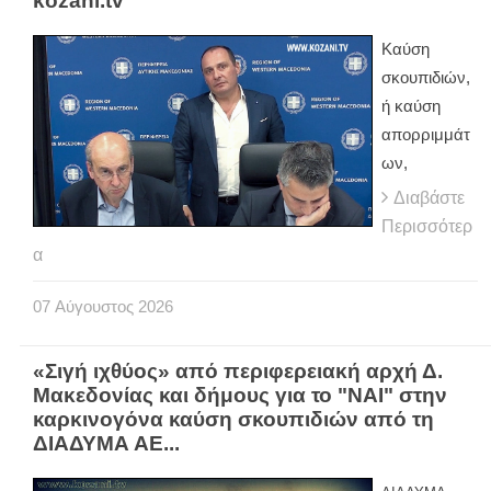
kozani.tv
Καύση
σκουπιδιών,
ή καύση
απορριμμάτ
ων,
Διαβάστε
Περισσότερ
α
07
Αύγουστος
2026
«Σιγή ιχθύος» από περιφερειακή αρχή Δ.
Μακεδονίας και δήμους για το "ΝΑΙ" στην
καρκινογόνα καύση σκουπιδιών από τη
ΔΙΑΔΥΜΑ ΑΕ...