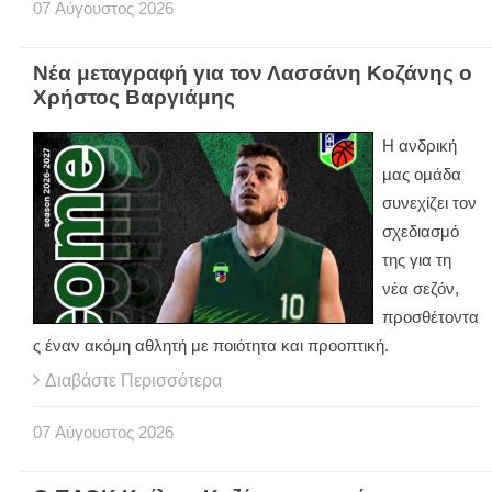
07
Αύγουστος
2026
Νέα μεταγραφή για τον Λασσάνη Κοζάνης ο
Χρήστος Βαργιάμης
Η ανδρική
μας ομάδα
συνεχίζει τον
σχεδιασμό
της για τη
νέα σεζόν,
προσθέτοντα
ς έναν ακόμη αθλητή με ποιότητα και προοπτική.
Διαβάστε Περισσότερα
07
Αύγουστος
2026