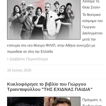
Χάσαμε τη
Θεία Στοπ»
Το θεατρικό
κόσμημα του
Γιώργου
Διαλεγμένου
μετά την
επιτυχία στο νέο θέατρο ΦΙΛΙΠ, στην Αθήνα συνεχίζει με
περιοδεία σε όλη την Ελλάδα
Διαβάστε Περισσότερα
18
Ιούλιος
2026
Κυκλοφόρησε το βιβλίο του Γιώργου
Τριανταφύλλου "ΤΗΣ ΕΧΙΔΝΑΣ ΠΑΙΔΙΑ"
Πράγματι, η
Έχιδνα είναι