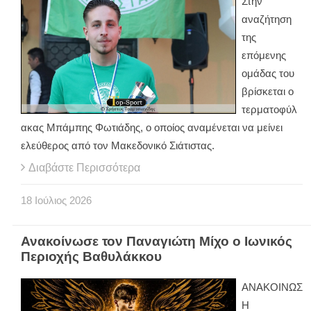
Στην
αναζήτηση
της
επόμενης
ομάδας του
βρίσκεται ο
τερματοφύλ
ακας Μπάμπης Φωτιάδης, ο οποίος αναμένεται να μείνει
ελεύθερος από τον Μακεδονικό Σιάτιστας.
Διαβάστε Περισσότερα
18
Ιούλιος
2026
Ανακοίνωσε τον Παναγιώτη Μίχο ο Ιωνικός
Περιοχής Βαθυλάκκου
ΑΝΑΚΟΙΝΩΣ
Η