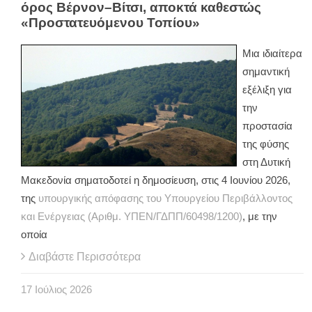
όρος Βέρνον–Βίτσι, αποκτά καθεστώς
«Προστατευόμενου Τοπίου»
Μια ιδιαίτερα
σημαντική
εξέλιξη για
την
προστασία
της φύσης
στη Δυτική
Μακεδονία σηματοδοτεί η δημοσίευση, στις 4 Ιουνίου 2026,
της
υπουργικής απόφασης του Υπουργείου Περιβάλλοντος
και Ενέργειας (Αριθμ. ΥΠΕΝ/ΓΔΠΠ/60498/1200)
, με την
οποία
Διαβάστε Περισσότερα
17
Ιούλιος
2026