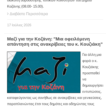
διακοπή υδροδότησης Τοπικών Κοινοτήτων του Δήμου
Κοζάνης (08.00- 15.00).
Διαβάστε Περισσότερα
17
Ιούλιος
2026
Μαζί για την Κοζάνη: "Μια οφειλόμενη
απάντηση στις ανακρίβειες του κ. Κουζιάκη"
Για άλλη μια
φορά ο κ.
Κουζιάκης
προσπαθεί
να
δημιουργήσει
εντυπώσεις,
καταφεύγοντας ως συνήθως σε ανακρίβειες και γενικεύσεις,
παραπλανώντας έτσι τους δημότες και οδηγώντας τους