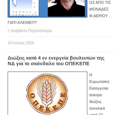
ΟΣ ΑΠΟ ΤΙΣ
ΜΟΝΑΔΕΣ
Φ.ΑΕΡΙΟΥ .
ΓΙΑΤΙ ΚΛΕΙΝΕΙ??
Διαβάστε Περισσότερα
16
Ιούλιος
2026
Διώξεις κατά 4 εν ενεργεία βουλευτών της
ΝΔ για το σκάνδαλο του ΟΠΕΚΕΠΕ
Η
Ευρωπαϊκή
Εισαγγελία
άσκησε
διώξεις
συνολικά
κατά 22