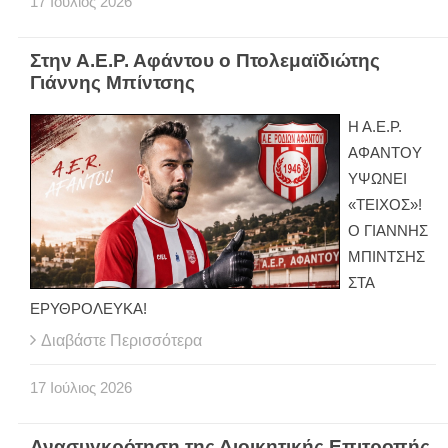
17
Ιούλιος
2026
Στην Α.Ε.Ρ. Αφάντου ο Πτολεμαϊδιώτης
Γιάννης Μπίντσης
Η Α.Ε.Ρ.
ΑΦΑΝΤΟΥ
ΥΨΩΝΕΙ
«ΤΕΙΧΟΣ»!
Ο ΓΙΑΝΝΗΣ
ΜΠΙΝΤΣΗΣ
ΣΤΑ
ΕΡΥΘΡΟΛΕΥΚΑ!
Διαβάστε Περισσότερα
17
Ιούλιος
2026
Ανασυγκρότηση της Διοικητικής Επιτροπής