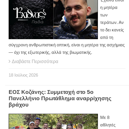
η μητέρα
των
τεράτων. Αν
το δει κανείς
από τη
σύγχρονη ανθρωπιστική οπτική, είναι η μητέρα της ασχήμιας
— όχι της εξωτερικής, αλλά της βιωματικής.
Διαβάστε Περισσότερα
18
Ιούλιος
2026
ΕΟΣ Κοζάνης: Συμμετοχή στο 5ο
Πανελλήνιο Πρωτάθλημα αναρρίχησης
βράχου
Mε 8
αθλητές