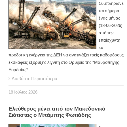
Συμπληρώνε
ται σήμερα
ένας μήνας
(18-06-2026)
από την
επαίσχυντη
και
προδοτική ενέργεια της ΔΕΗ να ανατινάξει τρείς καδοφόρους
εκσκαφείς εξόρυξης λιγνίτη στο Ορυχείο της *Μαυροπηγής
Εορδαίας*
Διαβάστε Περισσότερα
18
Ιούλιος
2026
Ελεύθερος μένει από τον Μακεδονικό
Σιάτιστας ο Μπάμπης Φωτιάδης