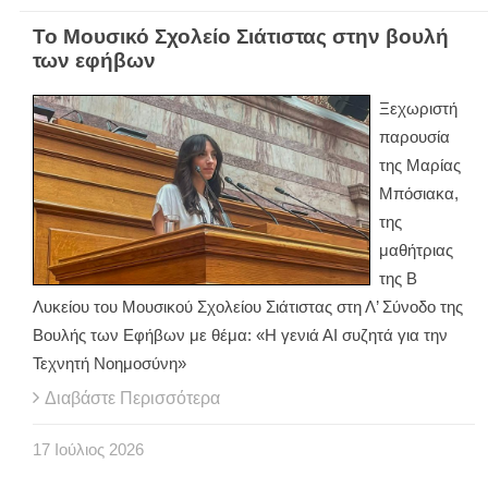
Το Μουσικό Σχολείο Σιάτιστας στην βουλή
των εφήβων
Ξεχωριστή
παρουσία
της Μαρίας
Μπόσιακα,
της
μαθήτριας
της Β
Λυκείου του Μουσικού Σχολείου Σιάτιστας στη Λ’ Σύνοδο της
Βουλής των Εφήβων με θέμα: «Η γενιά ΑΙ συζητά για την
Τεχνητή Νοημοσύνη»
Διαβάστε Περισσότερα
17
Ιούλιος
2026