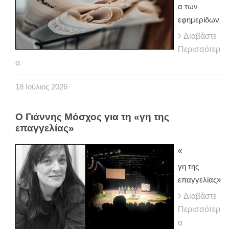
α των
εφημερίδων
Διαβάστε
Περισσότερ
α
18
Ιούλιος
2026
Ο Γιάννης Μόσχος για τη «γη της
επαγγελίας»
«
γη της
επαγγελίας»
Διαβάστε
Περισσότερ
α