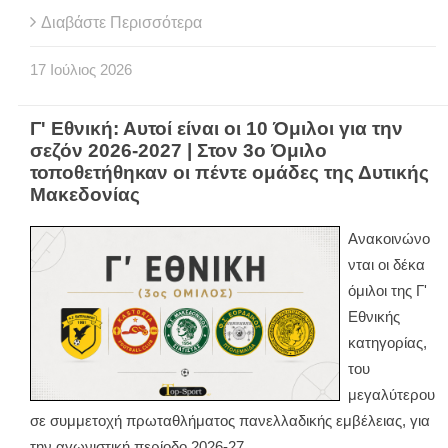
Διαβάστε Περισσότερα
17
Ιούλιος
2026
Γ' Εθνική: Αυτοί είναι οι 10 Όμιλοι για την
σεζόν 2026-2027 | Στον 3ο Όμιλο
τοποθετήθηκαν οι πέντε ομάδες της Δυτικής
Μακεδονίας
Ανακοινώνο
νται οι δέκα
όμιλοι της Γ'
Εθνικής
κατηγορίας,
του
μεγαλύτερου
σε συμμετοχή πρωταθλήματος πανελλαδικής εμβέλειας, για
την αγωνιστική περίοδο 2026-27