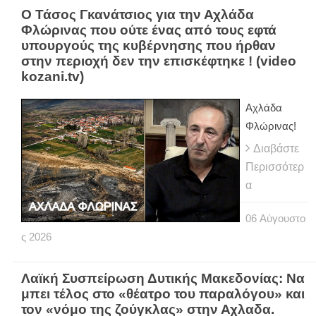
Ο Τάσος Γκανάτσιος για την Αχλάδα
Φλώρινας που ούτε ένας από τους εφτά
υπουργούς της κυβέρνησης που ήρθαν
στην περιοχή δεν την επισκέφτηκε ! (video
kozani.tv)
Αχλάδα
Φλώρινας!
Διαβάστε
Περισσότερ
α
06
Αύγουστο
ς
2026
Λαϊκή Συσπείρωση Δυτικής Μακεδονίας: Να
μπει τέλος στο «θέατρο του παραλόγου» και
τον «νόμο της ζούγκλας» στην Αχλαδα.