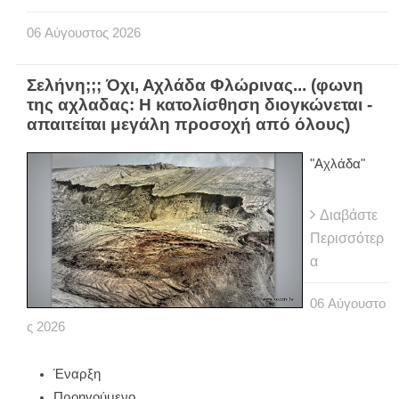
06
Αύγουστος
2026
Σελήνη;;; Όχι, Αχλάδα Φλώρινας... (φωνη
της αχλαδας: Η κατολίσθηση διογκώνεται -
απαιτείται μεγάλη προσοχή από όλους)
"Αχλάδα"
Διαβάστε
Περισσότερ
α
06
Αύγουστο
ς
2026
Έναρξη
Προηγούμενο