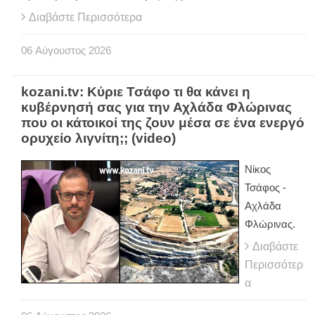
Διαβάστε Περισσότερα
06
Αύγουστος
2026
kozani.tv: Κύριε Τσάφο τι θα κάνει η
κυβέρνησή σας για την Αχλάδα Φλώρινας
που οι κάτοικοί της ζουν μέσα σε ένα ενεργό
ορυχείο λιγνίτη;; (video)
Νίκος
Τσάφος -
Αχλάδα
Φλώρινας.
Διαβάστε
Περισσότερ
α