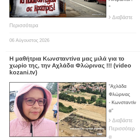
"
Διαβάστε
Περισσότερα
06
Αύγουστος
2026
Η μαθήτρια Κωνσταντίνα μας μιλά για το
χωρίο της, την Αχλάδα Φλώρινας !!! (video
kozani.tv)
"Αχλάδα
Φλώρινας
- Κωνσταντίν
α"
Διαβάστε
Περισσότερ
α