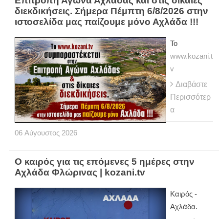
Επιτροπή Αγώνα Αχλάδας και στις δίκαιες
διεκδικήσεις. Σήμερα Πέμπτη 6/8/2026 στην
ιστοσελίδα μας παίζουμε μόνο Αχλάδα !!!
Το
www.kozani.t
v
Διαβάστε
Περισσότερ
α
06
Αύγουστος
2026
Ο καιρός για τις επόμενες 5 ημέρες στην
Αχλάδα Φλώρινας | kozani.tv
Kαιρός -
Αχλάδα.