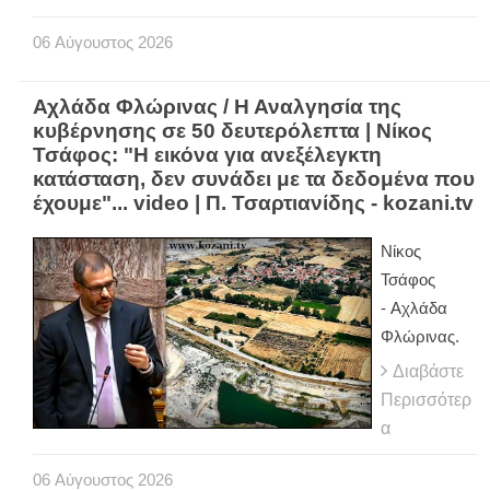
06
Αύγουστος
2026
Αχλάδα Φλώρινας / Η Αναλγησία της
κυβέρνησης σε 50 δευτερόλεπτα | Νίκος
Τσάφος: "Η εικόνα για ανεξέλεγκτη
κατάσταση, δεν συνάδει με τα δεδομένα που
έχουμε"... video | Π. Τσαρτιανίδης - kozani.tv
Νίκος
Τσάφος
- Αχλάδα
Φλώρινας.
Διαβάστε
Περισσότερ
α
06
Αύγουστος
2026