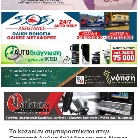
Το kozani.tv συμπαραστέκεται στην