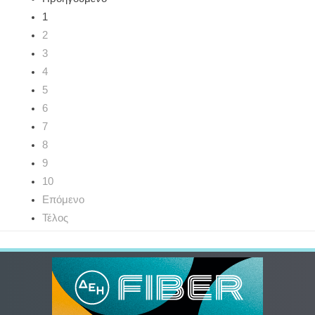
1
2
3
4
5
6
7
8
9
10
Επόμενο
Τέλος