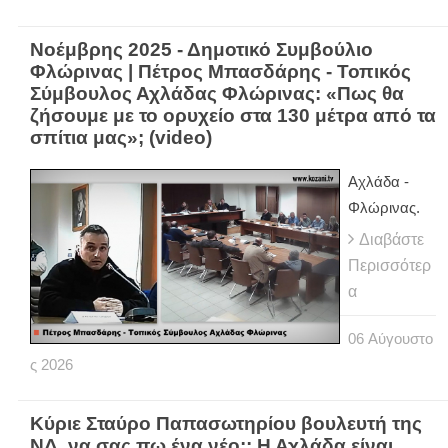
Νοέμβρης 2025 - Δημοτικό Συμβούλιο
Φλώρινας | Πέτρος Μπασδάρης - Τοπικός
Σύμβουλος Αχλάδας Φλώρινας: «Πως θα
ζήσουμε με το ορυχείο στα 130 μέτρα από τα
σπίτια μας»; (video)
Αχλάδα -
Φλώρινας.
Διαβάστε
Περισσότερ
α
06
Αύγουστο
ς
2026
Κύριε Σταύρο Παπασωτηρίου βουλευτή της
ΝΔ, να σας πω ένα νέο;; Η Αχλάδα είναι