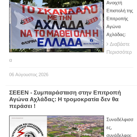
Ανοιχτή
Επιστολή της
Επιτροπής
Αγώνα
Αχλάδας:
Διαβάστε
Περισσότερ
α
06
Αύγουστος
2026
ΣΕΕΕΝ - Συμπαράσταση στην Επιτροπή
Αγώνα Αχλάδας: Η τρομοκρατία δεν θα
περάσει !
Συναδέλφισσ
ες,
συνάδελφοι: