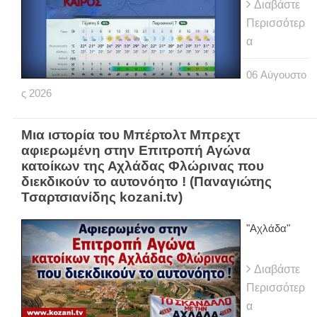
Διαβάστε
Περισσότερ
α
06
Αύγουστο
ς
2026
Μια ιστορία του Μπέρτολτ Μπρεχτ
αφιερωμένη στην Επιτροπή Αγώνα
κατοίκων της Αχλάδας Φλώρινας που
διεκδικούν το αυτονόητο ! (Παναγιώτης
Τσαρτσιανίδης kozani.tv)
"Αχλάδα"
Διαβάστε
Περισσότερ
α