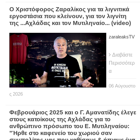
Ο Χριστόφορος Ζαραλίκος για τα λιγνιτικά
εργοστάσια που κλείνουν, για τον λιγνίτη
της ...Αχλάδας και τον Μυτιληναίο... (video)
zaraleaksTV
Διαβάστε
Περισσότερ
α
06
Αύγουστο
ς
2026
Φεβρουάριος 2025 και ο Γ. Αμανατίδης έλεγε
στους κατοίκους της Αχλάδας για το
ανθρώπινο πρόσωπο του Ε. Μυτιληναίου:
"Ήρθε στο καφενείο του χωριού σαν
συμπολίτης μας που καθίσαμε & ήπιαμε ένα