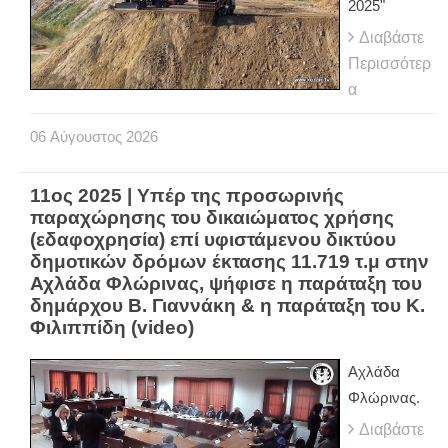
2025"
Διαβάστε
Περισσότερ
α
06
Αύγουστος
2026
11ος 2025 | Υπέρ της προσωρινής
παραχώρησης του δικαιώματος χρήσης
(εδαφοχρησία) επί υφιστάμενου δικτύου
δημοτικών δρόμων έκτασης 11.719 τ.μ στην
Αχλάδα Φλώρινας, ψήφισε η παράταξη του
δημάρχου Β. Γιαννάκη & η παράταξη του Κ.
Φιλιππίδη (video)
Αχλάδα
Φλώρινας.
Διαβάστε