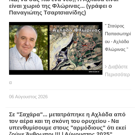
είναι χωριό της Φλώρινας... (γράφει ο
Παναγιώτης Τσαρτσιανίδης)
" Σταύρος
Παπασωτηρί
ου - Αχλάδα
Φλώρινας "
Διαβάστε
Περισσότερ
α
06
Αύγουστος
2026
Σε "Σαχάρα"... μετατράπηκε η Αχλάδα από
τον αέρα και τη σκόνη του ορυχείου - Να
υπενθυμίσουμε στους "αρμόδιους" ότι εκεί
ζούνε Άνθρωποι !!! | Αύγουστος 2025"