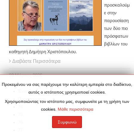
προσκαλούμ
ε στην
παρουσίαση
των δύο πιο
πρόσφατων
βιβλίων του
καθηγητή Δημήτρη Χριστόπουλου.
Διαβάστε Περισσότερα
30
Μάρτιος
2026
Προκειμένου να σας παρέχουμε την καλύτερη εμπειρία στο διαδίκτυο,
Έναρξη
αυτός ο ιστότοπος χρησιμοποιεί cookies.
Προηγούμενο
Χρησιμοποιώντας τον ιστότοπο μας, συμφωνείτε με τη χρήση των
74
cookies.
Μάθε περισσότερα
75
Συμφωνώ
76
77