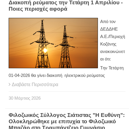
Διακοπή ρεύματος την Τετάρτη 1 Απριλίου -
Ποιες περιοχές αφορά
Από τον
ΔΕΔΔΗΕ
Α.Ε./Περιοχή
Κοζάνης
ανακοινώνετ
αι ότι:
Tην Τετάρτη
01-04-2026 θα γίνει διακοπή ηλεκτρικού ρεύματος
Διαβάστε Περισσότερα
30
Μάρτιος
2026
Φιλοζωικός Σύλλογος Σιάτιστας "Η Ευθύνη":
Ολοκληρώθηκε με επιτυχία το Φιλοζωικό
Μπαζάρ στο Τραμπάντζειο Γυμνάσιο