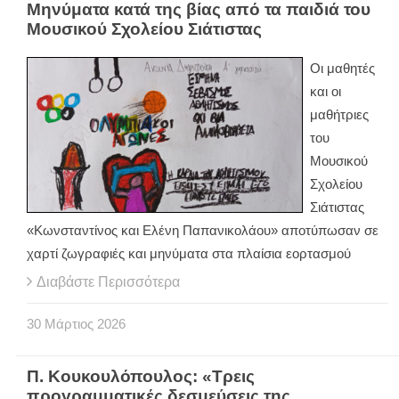
Μηνύματα κατά της βίας από τα παιδιά του
Μουσικού Σχολείου Σιάτιστας
Οι μαθητές
και οι
μαθήτριες
του
Μουσικού
Σχολείου
Σιάτιστας
«Κωνσταντίνος και Ελένη Παπανικολάου» αποτύπωσαν σε
χαρτί ζωγραφιές και μηνύματα στα πλαίσια εορτασμού
Διαβάστε Περισσότερα
30
Μάρτιος
2026
Π. Κουκουλόπουλος: «Τρεις
προγραμματικές δεσμεύσεις της