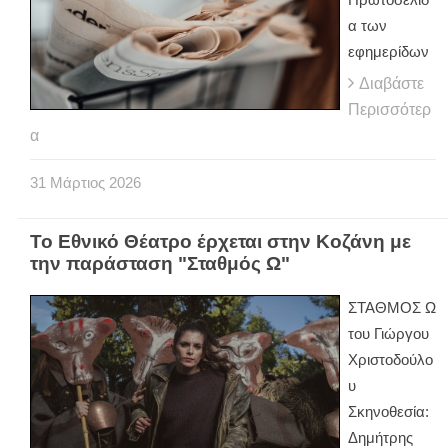
α των
εφημερίδων
Διαβάστε
Περισσότερ
α
31
Μάρτιος
2026
Το Εθνικό Θέατρο έρχεται στην Κοζάνη με
την παράσταση "Σταθμός Ω"
ΣΤΑΘΜΟΣ Ω
του Γιώργου
Χριστοδούλο
υ
Σκηνοθεσία:
Δημήτρης