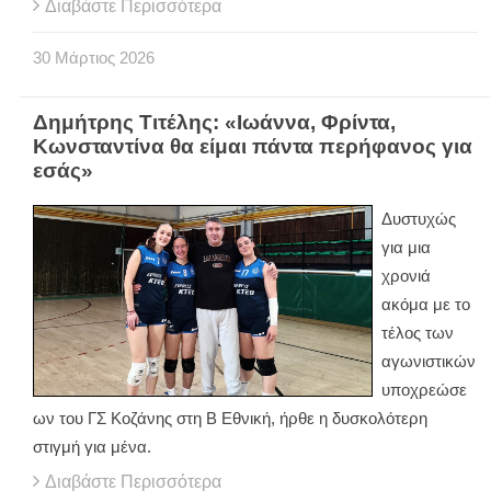
Διαβάστε Περισσότερα
30
Μάρτιος
2026
Δημήτρης Τιτέλης: «Ιωάννα, Φρίντα,
Κωνσταντίνα θα είμαι πάντα περήφανος για
εσάς»
Δυστυχώς
για μια
χρονιά
ακόμα με το
τέλος των
αγωνιστικών
υποχρεώσε
ων του ΓΣ Κοζάνης στη Β Εθνική, ήρθε η δυσκολότερη
στιγμή για μένα.
Διαβάστε Περισσότερα