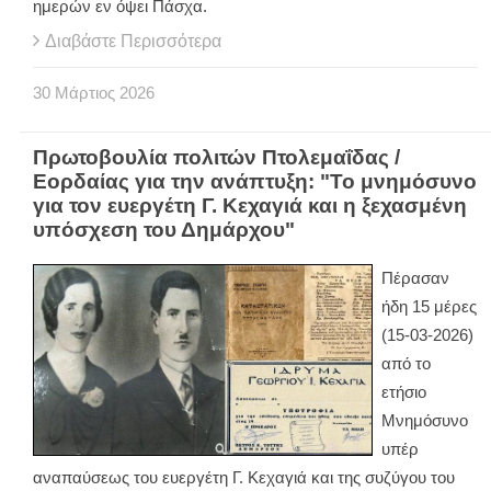
ημερών εν όψει Πάσχα.
Διαβάστε Περισσότερα
30
Μάρτιος
2026
Πρωτοβουλία πολιτών Πτολεμαΐδας /
Εορδαίας για την ανάπτυξη: "Το μνημόσυνο
για τον ευεργέτη Γ. Κεχαγιά και η ξεχασμένη
υπόσχεση του Δημάρχου"
Πέρασαν
ήδη 15 μέρες
(15-03-2026)
από το
ετήσιο
Μνημόσυνο
υπέρ
αναπαύσεως του ευεργέτη Γ. Κεχαγιά και της συζύγου του