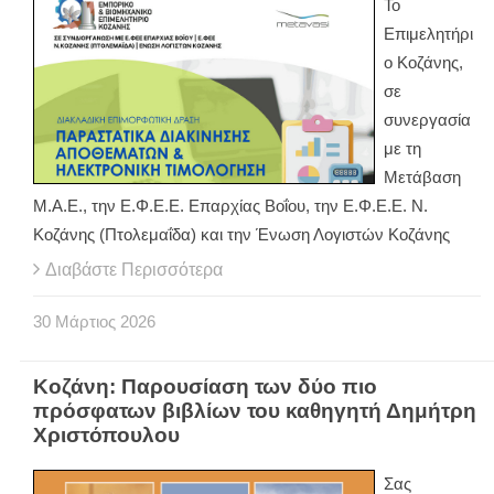
Το
Επιμελητήρι
ο Κοζάνης,
σε
συνεργασία
με τη
Μετάβαση
Μ.Α.Ε., την Ε.Φ.Ε.Ε. Επαρχίας Βοΐου, την Ε.Φ.Ε.Ε. Ν.
Κοζάνης (Πτολεμαΐδα) και την Ένωση Λογιστών Κοζάνης
Διαβάστε Περισσότερα
30
Μάρτιος
2026
Κοζάνη: Παρουσίαση των δύο πιο
πρόσφατων βιβλίων του καθηγητή Δημήτρη
Χριστόπουλου
Σας