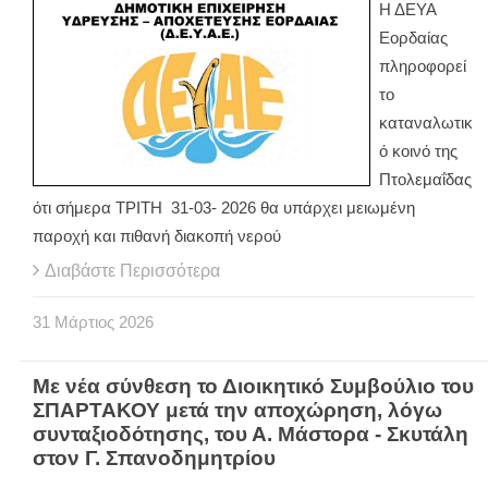
Η ΔΕΥΑ
Εορδαίας
πληροφορεί
το
καταναλωτικ
ό κοινό της
Πτολεμαΐδας
ότι σήμερα ΤΡΙΤΗ 31-03- 2026 θα υπάρχει μειωμένη
παροχή και πιθανή διακοπή νερού
Διαβάστε Περισσότερα
31
Μάρτιος
2026
Με νέα σύνθεση το Διοικητικό Συμβούλιο του
ΣΠΑΡΤΑΚΟΥ μετά την αποχώρηση, λόγω
συνταξιοδότησης, του Α. Μάστορα - Σκυτάλη
στον Γ. Σπανοδημητρίου