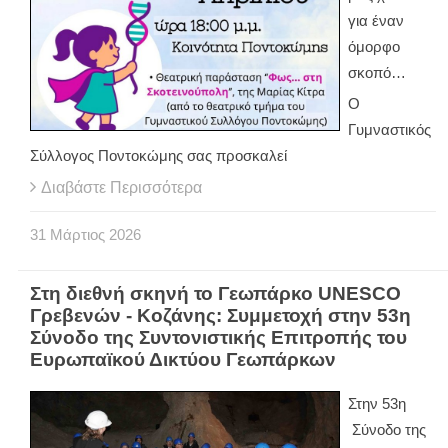
για έναν
όμορφο
σκοπό…
Ο
Γυμναστικός
Σύλλογος Ποντοκώμης σας προσκαλεί
Διαβάστε Περισσότερα
31
Μάρτιος
2026
Στη διεθνή σκηνή το Γεωπάρκο UNESCO
Γρεβενών - Κοζάνης: Συμμετοχή στην 53η
Σύνοδο της Συντονιστικής Επιτροπής του
Ευρωπαϊκού Δικτύου Γεωπάρκων
Στην 53η
Σύνοδο της