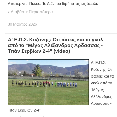
Αικατερίνης Πέκου. Το Δ.Σ. του Ιδρύματος ως όφειλε
Διαβάστε Περισσότερα
30
Μάρτιος
2026
Α' Ε.Π.Σ. Κοζάνης: Οι φάσεις και τα γκολ
από το "Μέγας Αλέξανδρος Άρδασσας -
Τιτάν Σερβίων 2-4" (video)
Α' Ε.Π.Σ.
Κοζάνης: Οι
φάσεις και τα
γκολ από το
"Μέγας
Αλέξανδρος
Άρδασσας -
Τιτάν Σερβίων 2-4".