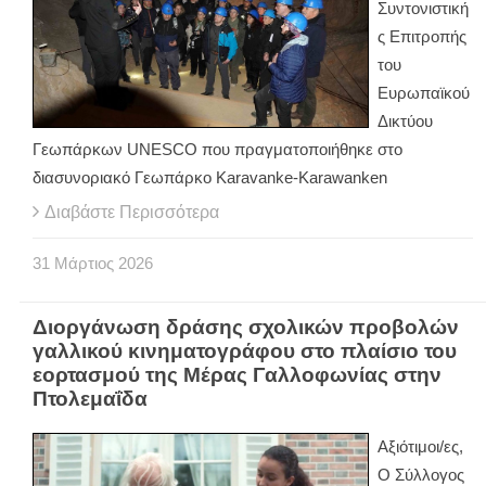
Συντονιστική
ς Επιτροπής
του
Ευρωπαϊκού
Δικτύου
Γεωπάρκων UNESCO που πραγματοποιήθηκε στο
διασυνοριακό Γεωπάρκο Karavanke-Karawanken
Διαβάστε Περισσότερα
31
Μάρτιος
2026
Διοργάνωση δράσης σχολικών προβολών
γαλλικού κινηματογράφου στο πλαίσιο του
εορτασμού της Μέρας Γαλλοφωνίας στην
Πτολεμαΐδα
Αξιότιμοι/ες,
Ο Σύλλογος