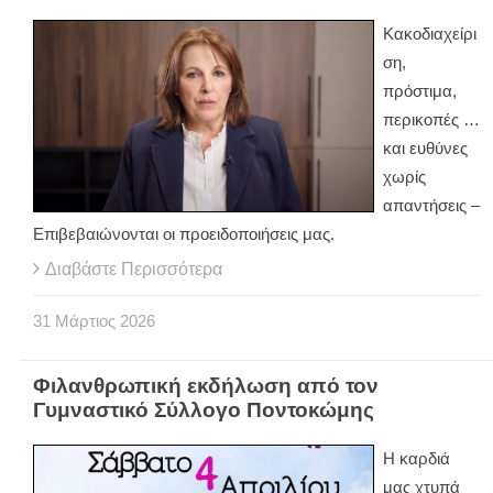
Κακοδιαχείρι
ση,
πρόστιμα,
περικοπές …
και ευθύνες
χωρίς
απαντήσεις –
Επιβεβαιώνονται οι προειδοποιήσεις μας.
Διαβάστε Περισσότερα
31
Μάρτιος
2026
Φιλανθρωπική εκδήλωση από τον
Γυμναστικό Σύλλογο Ποντοκώμης
Η καρδιά
μας χτυπά