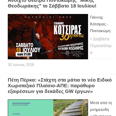
Ανοιχτό Θέατρο Ποντοκώμης "Μίκης
Θεοδωράκης" το Σάββατο 18 Ιουλίου!
Γιάννης
Κότσιρας -
Ποντοκώμη
Διαβάστε
Περισσότερ
α
30
Ιούνιος
2026
Πέτη Πέρκα: «Στάχτη στα μάτια το νέο Ειδικό
Χωροταξικό Πλαίσιο-ΑΠΕ: παράθυρο
εξαιρέσεων για δεκάδες GW έργων»
Μετά από τη
μνημειώδη