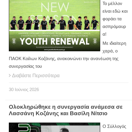
Το μέλλον
είναι εδώ και
φοράει τα
ασπρόμαυρ
α!
Με ιδιαίτερη
χαρά, ο
ΠΑΟΚ Κοίλων Κοζάνης, ανακοινώνει την ανανέωση της
συνεργασίας του
Διαβάστε Περισσότερα
30
Ιούνιος
2026
Ολοκληρώθηκε η συνεργασία ανάμεσα σε
Λασσάνη Κοζάνης και Βασίλη Νίτσιο
Ο Σύλλογός