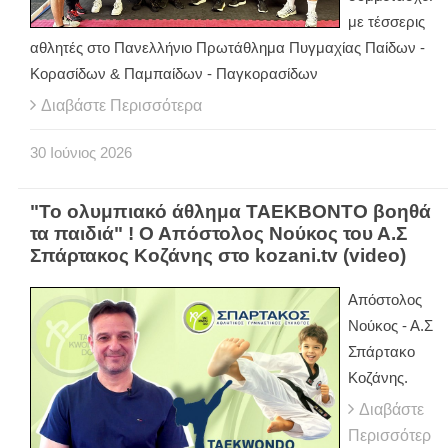
με τέσσερις
αθλητές στο Πανελλήνιο Πρωτάθλημα Πυγμαχίας Παίδων -
Κορασίδων & Παμπαίδων - Παγκορασίδων
Διαβάστε Περισσότερα
30
Ιούνιος
2026
"Το ολυμπιακό άθλημα ΤΑΕΚΒΟΝΤΟ βοηθά
τα παιδιά" ! Ο Απόστολος Νούκος του Α.Σ
Σπάρτακος Κοζάνης στο kozani.tv (video)
Απόστολος
Νούκος - Α.Σ
Σπάρτακο
Κοζάνης.
Διαβάστε
Περισσότερ