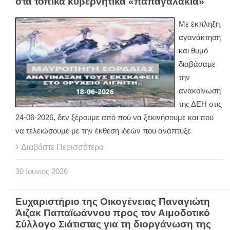
στα τοπικά κυβερνητικά «παπαγαλάκια»
Με έκπληξη,
αγανάκτηση
και θυμό
διαβάσαμε
την
ανακοίνωση
της ΔΕΗ στις
24-06-2026, δεν ξέρουμε από πού να ξεκινήσουμε και που
να τελειώσουμε με την έκθεση ιδεών που ανάπτυξε
Διαβάστε Περισσότερα
30
Ιούνιος
2026
Ευχαριστήριο της Οικογένειας Παναγιώτη
Άιζακ Παπαϊωάννου προς τον Αιμοδοτικό
Σύλλογο Σιάτιστας για τη διοργάνωση της