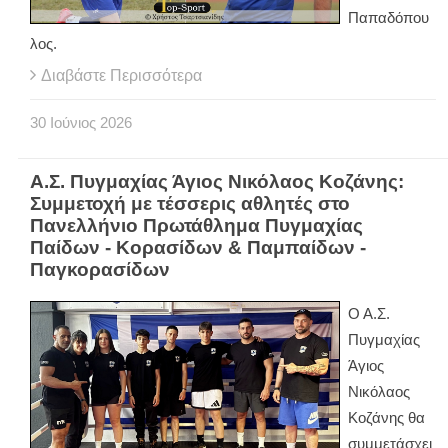
Παπαδόπου
λος.
Διαβάστε Περισσότερα
30
Ιούνιος
2026
Α.Σ. Πυγμαχίας Άγιος Νικόλαος Κοζάνης:
Συμμετοχή με τέσσερις αθλητές στο
Πανελλήνιο Πρωτάθλημα Πυγμαχίας
Παίδων - Κορασίδων & Παμπαίδων -
Παγκορασίδων
Ο Α.Σ.
Πυγμαχίας
Άγιος
Νικόλαος
Κοζάνης θα
συμμετάσχει