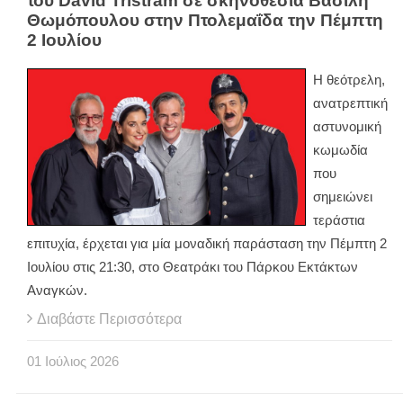
του David Tristram σε σκηνοθεσία Βασίλη
Θωμόπουλου στην Πτολεμαΐδα την Πέμπτη
2 Ιουλίου
Η θεότρελη,
ανατρεπτική
αστυνομική
κωμωδία
που
σημειώνει
τεράστια
επιτυχία, έρχεται για μία μοναδική παράσταση την Πέμπτη 2
Ιουλίου στις 21:30, στο Θεατράκι του Πάρκου Εκτάκτων
Αναγκών.
Διαβάστε Περισσότερα
01
Ιούλιος
2026