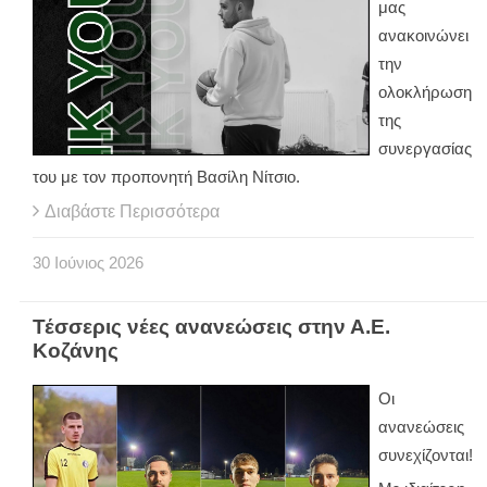
μας
ανακοινώνει
την
ολοκλήρωση
της
συνεργασίας
του με τον προπονητή Βασίλη Νίτσιο.
Διαβάστε Περισσότερα
30
Ιούνιος
2026
Τέσσερις νέες ανανεώσεις στην Α.Ε.
Κοζάνης
Οι
ανανεώσεις
συνεχίζονται!