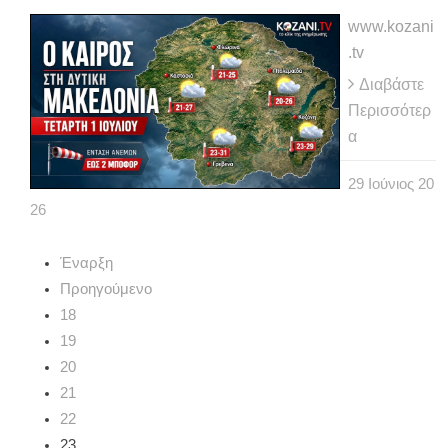
www.kozani
.tv
Διαβάστε
Περισσότερ
α
29
Ιούνιος
20
26
Έναρξη
Προηγούμενο
18
19
20
21
22
23