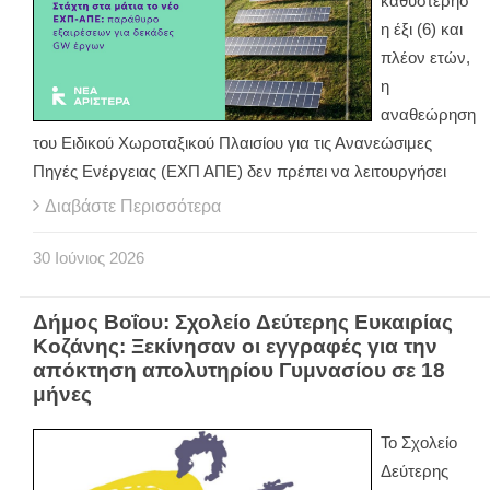
καθυστέρησ
η έξι (6) και
πλέον ετών,
η
αναθεώρηση
του Ειδικού Χωροταξικού Πλαισίου για τις Ανανεώσιμες
Πηγές Ενέργειας (ΕΧΠ ΑΠΕ) δεν πρέπει να λειτουργήσει
Διαβάστε Περισσότερα
30
Ιούνιος
2026
Δήμος Βοΐου: Σχολείο Δεύτερης Ευκαιρίας
Κοζάνης: Ξεκίνησαν οι εγγραφές για την
απόκτηση απολυτηρίου Γυμνασίου σε 18
μήνες
Το Σχολείο
Δεύτερης