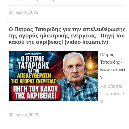
01
Ιούλιος
2026
Ο Πέτρος Ταταρίδης για την απελευθέρωσης
της αγοράς ηλεκτρικής ενέργειας - Πηγή του
κακού της ακρίβειας! (video kozani.tv)
Πέτρος
Tαταρίδης -
www.kozani.t
v
Διαβάστε
Περισσότερ
α
30
Ιούνιος
2026