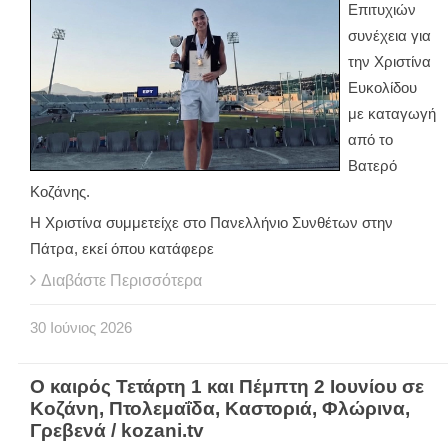
Επιτυχιών
συνέχεια για
την Χριστίνα
Ευκολίδου
με καταγωγή
από το
Βατερό
Κοζάνης.
Η Χριστίνα συμμετείχε στο Πανελλήνιο Συνθέτων στην
Πάτρα, εκεί όπου κατάφερε
Διαβάστε Περισσότερα
30
Ιούνιος
2026
Ο καιρός Τετάρτη 1 και Πέμπτη 2 Ιουνίου σε
Κοζάνη, Πτολεμαΐδα, Καστοριά, Φλώρινα,
Γρεβενά / kozani.tv