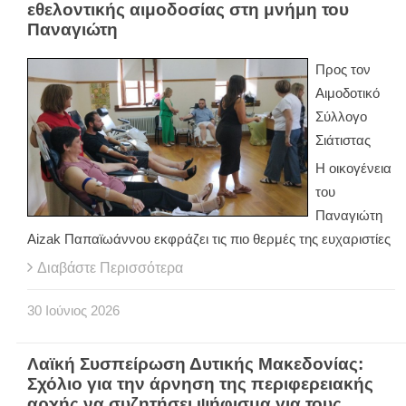
εθελοντικής αιμοδοσίας στη μνήμη του
Παναγιώτη
Προς τον
Αιμοδοτικό
Σύλλογο
Σιάτιστας
Η οικογένεια
του
Παναγιώτη
Aizak Παπαϊωάννου εκφράζει τις πιο θερμές της ευχαριστίες
Διαβάστε Περισσότερα
30
Ιούνιος
2026
Λαϊκή Συσπείρωση Δυτικής Μακεδονίας:
Σχόλιο για την άρνηση της περιφερειακής
αρχής να συζητήσει ψήφισμα για τους