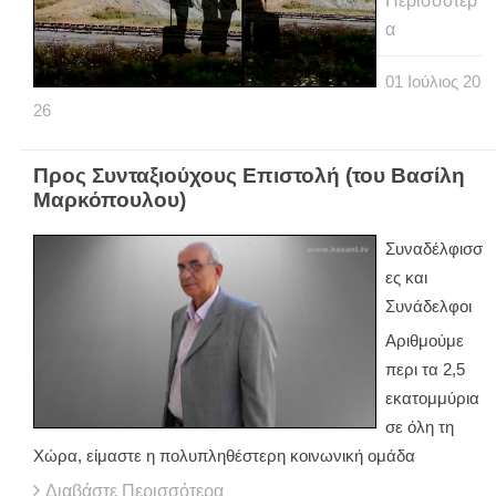
Περισσότερ
α
01
Ιούλιος
20
26
Προς Συνταξιούχους Επιστολή (του Βασίλη
Μαρκόπουλου)
Συναδέλφισσ
ες και
Συνάδελφοι
Αριθμούμε
περι τα 2,5
εκατομμύρια
σε όλη τη
Χώρα, είμαστε η πολυπληθέστερη κοινωνική ομάδα
Διαβάστε Περισσότερα