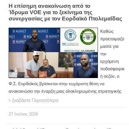
Η επίσημη ανακοίνωση από το
Ίδρυμα VOE για το ξεκίνημα της
συνεργασίας με τον Εορδαϊκό Πτολεμαΐδας
Καθώς
προετοιμαζό
μαστε για
την
ερχόμενη
ποδοσφαιρικ
ή σεζόν, ο
Φ.Σ. Εορδαϊκός βρίσκεται στην ευχάριστη θέση να
ανακοινώσει την έναρξη μιας ολοκληρωμένης στρατηγικής
Διαβάστε Περισσότερα
27
Ιούλιος
2026