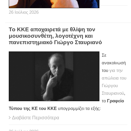
26
Ιούλιος
2026
Το ΚΚΕ αποχαιρετά με θλίψη τον
μουσικοσυνθέτη, λογοτέχνη και
πανεπιστημιακό Γιώργο Σταυριανό
Σε
ανακοίνωσή
του
για την
απώλεια του
Γιώργου
Σταυριανού
,
το
Γραφείο
Τύπου της ΚΕ του ΚΚΕ
υπογραμμίζει τα εξής:
Διαβάστε Περισσότερα