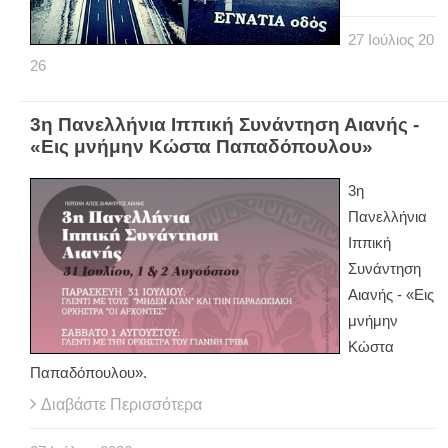
27
Ιούλιος
20
26
3η Πανελλήνια Ιππική Συνάντηση Αιανής -
«Εις μνήμην Κώστα Παπαδόπουλου»
3η
Πανελλήνια
Ιππική
Συνάντηση
Αιανής - «Εις
μνήμην
Κώστα
Παπαδόπουλου».
Διαβάστε Περισσότερα