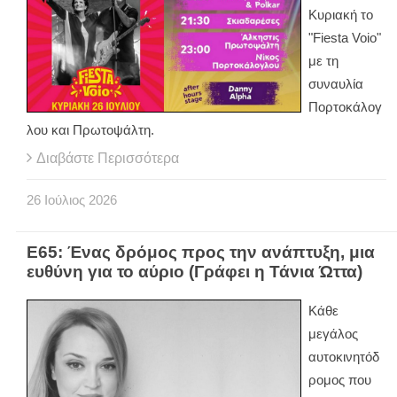
Κυριακή το
"Fiesta Voio"
με τη
συναυλία
Πορτοκάλογ
λου και Πρωτοψάλτη.
Διαβάστε Περισσότερα
26
Ιούλιος
2026
Ε65: Ένας δρόμος προς την ανάπτυξη, μια
ευθύνη για το αύριο (Γράφει η Τάνια Ώττα)
Κάθε
μεγάλος
αυτοκινητόδ
ρομος που