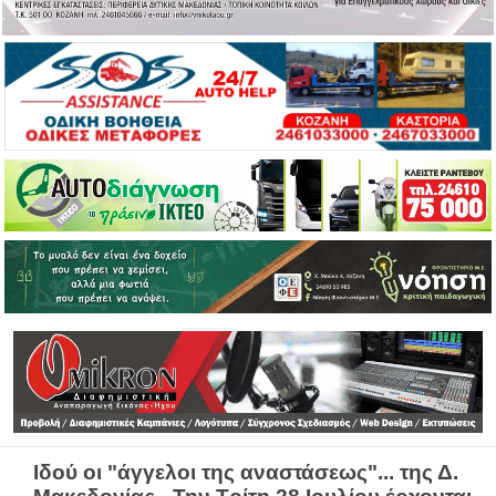
Ιδού οι "άγγελοι της αναστάσεως"... της Δ.