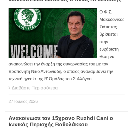
Ο Φ.Σ.
Μακεδονικός
Σιάτιστας
βρίσκεται
στην
ευχάριστη
θέση να
ανακοινώσει την έναρξη της συνεργασίας του με τον
προπονητή Νίκο Αντωνιάδη, ο οποίος αναλαμβάνει την
τεχνική ηγεσία της Β’ Ομάδας του Συλλόγου.
Διαβάστε Περισσότερα
27
Ιούλιος
2026
Ανακοίνωσε τον 15χρονο Ruzhdi Cani ο
Ιωνικός Περιοχής Βαθυλάκκου