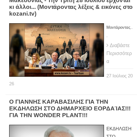
Μακεδονίας - Την Τρίτη 28 Ιουλίου έρχονται
κι άλλοι... (Μοντάροντας λέξεις & εικόνες στο
kozani.tv)
Μοντάροντας..
.
Διαβάστε
Περισσότερ
α
27
Ιούλιος
20
26
Ο ΓΙΑΝΝΗΣ ΚΑΡΑΒΑΣΙΛΗΣ ΓΙΑ ΤΗΝ
ΕΚΔΗΛΩΣΗ ΣΤΟ ΔΗΜΑΡΧΕΙΟ ΕΟΡΔΑΊΑΣ!!!
ΓΙΑ ΤΗΝ WONDER PLANT!!!
ΕΚΔΗΛΩΣΗ
ΣΤΟ