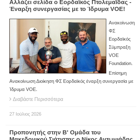
Αλλάζει σελίδα ο Εορδαϊκός Πτολεμαΐδας -
Έναρξη συνεργασίας με το Ίδρυμα VOE!
Ανακοίνωση
ΦΣ
Εορδαϊκός
Σύμπραξη
VOE
Foundation.
Επίσημη
Ανακοίνωση Διοίκηση ΦΣ Εορδαϊκός έναρξη συνεργασία με
Ίδρυμα VOE.
Διαβάστε Περισσότερα
27
Ιούλιος
2026
Προπονητής στην Β' Ομάδα του
Μακεδονικού Σιάτιστας ο Νίκος Αντωνιάδης