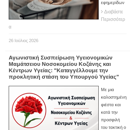
εφημερίδων
Διαβάστε
Περισσότερ
α
26
Ιούλιος
2026
Αγωνιστική Συσπείρωση Υγειονομικών
Μαμάτσειου Νοσοκομείου Κοζάνης και
Κέντρων Υγείας: "Καταγγέλλουμε την
προκλητική στάση του Υπουργού Υγείας"
Με μια
καλοστημένη
φιέστα και
κατά την
προσφιλή
του τακτική ο