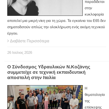
παραδίδεται
στην
κυκλοφορία
αποτελεί μια μικρή νίκη για τη χώρα. Τα εγκαίνια του Ε65 δεν
σηματοδοτούν απλώς την ολοκλήρωση ενός ακόμη τεχνικού
έργου.
Διαβάστε Περισσότερα
26
Ιούλιος
2026
Ο Σύνδεσμος Υδραυλικών Ν.Κοζάνης
συμμετείχε σε τεχνική εκπαιδευτική
αποστολή στην Ιταλία
Η
θεματολογία
της
επίσκεψης