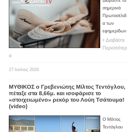
Διαβάστε τα
σημερινά
Πρωτοσέλιδ
α των
εφημερίδων
Διαβάστε
Περισσότερ
α
27
Ιούλιος
2026
ΜΥΘΙΚΟΣ ο Γρεβενιώτης Μίλτος Τεντόγλου,
πέταξε στα 8,66μ. και ισοφάρισε το
«στοιχειωμένο» ρεκόρ του Λούη Τσάτουμα!
(video)
Ο Μίλτος
Τεντόγλου